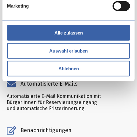
reservieren, bei voller Kontrolle des Terminangebots
Marketing
durch das Standesamt.
Übersichtlich
Alle zulassen
Übersichtliche Statusanzeige pro Termin mit
Farbskala zur schnellen Übersicht. Tages- und
Auswahl erlauben
Wochenkalender zur Übersicht über alle Trautermine
auf einen Blick.
Ablehnen
Automatisierte E-Mails
Automatisierte E-Mail Kommunikation mit
Bürger:innen für Reservierungseingang
und automatische Fristerinnerung.
Benachrichtigungen