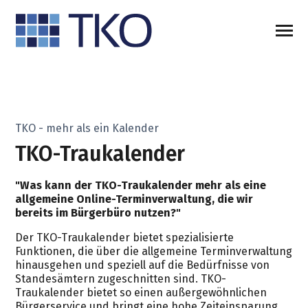
SKIP
TO
CONTENT
Toggle
Menu
n
T
o
g
l
e
c
h
d
r
e
f
o
D
i
L
ö
u
n
Die Lösung
i
l
r
e
TKO - mehr als ein Kalender
Über uns
TKO-Traukalender
Termine
"Was kann der TKO-Traukalender mehr als eine
allgemeine Online-Terminverwaltung, die wir
bereits im Bürgerbüro nutzen?"
Kontakt
Der TKO-Traukalender bietet spezialisierte
Funktionen, die über die allgemeine Terminverwaltung
hinausgehen und speziell auf die Bedürfnisse von
Standesämtern zugeschnitten sind. TKO-
Traukalender bietet so einen außergewöhnlichen
Bürgerservice und bringt eine hohe Zeiteinsparung