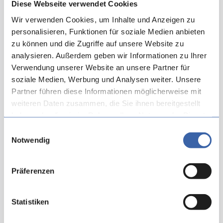
Diese Webseite verwendet Cookies
Eine Auswahl der Funktionen
Wir verwenden Cookies, um Inhalte und Anzeigen zu
Ihre Vorteile auf einen Blick
personalisieren, Funktionen für soziale Medien anbieten
zu können und die Zugriffe auf unsere Website zu
analysieren. Außerdem geben wir Informationen zu Ihrer
Browserbasiert
Verwendung unserer Website an unsere Partner für
soziale Medien, Werbung und Analysen weiter. Unsere
Rein webbasierte Lösung für die Planung und
Partner führen diese Informationen möglicherweise mit
Verwaltung von Trauterminen in den Standesämtern.
weiteren Daten zusammen, die Sie ihnen bereitgestellt
haben oder die sie im Rahmen Ihrer Nutzung der Dienste
gesammelt haben.
Zentral Verfügbar
Einwilligungsauswahl
Notwendig
Alle Informationen für eine Trauung zentral verfügbar
und dokumentiert.
Präferenzen
Kontrolle
Statistiken
Bürger:innen können freie Trautermine immer aktuell