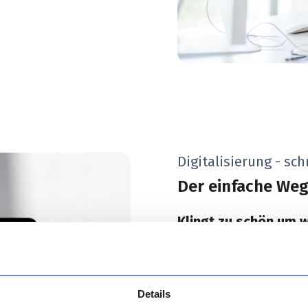
Digitalisierung - sc
Der einfache Weg
Klingt zu schön um w
Vorgehensweise kenn
Abläufe bestätigen.
Details
Wir sind überzeugt