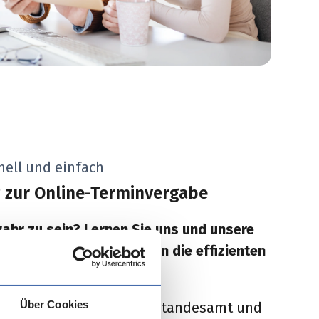
hnell und einfach
 zur Online-Terminvergabe
ahr zu sein? Lernen Sie uns und unsere
en. Kunden werden Ihnen die effizienten
Über Cookies
, Verfahren müssen dem Standesamt und