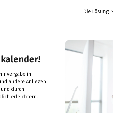
Die Lösung
T
ch
fo
D
L
ukalender!
rminvergabe in
und andere Anliegen
 und durch
lich erleichtern.