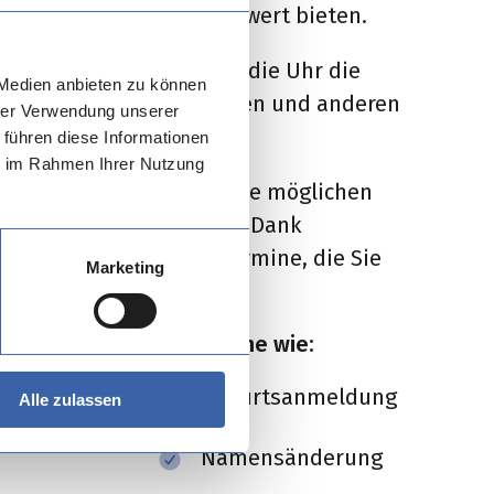
eichermaßen einen Mehrwert bieten.
en Bürgeri:nnen rund um die Uhr die
 Medien anbieten zu können
rvierung von Trauterminen und anderen
hrer Verwendung unserer
samt.
 führen diese Informationen
ie im Rahmen Ihrer Nutzung
ie volle Kontrolle über die möglichen
wahl stehen. TKO vergibt Dank
werke immer nur die Termine, die Sie
Marketing
erfügung stellen möchten.
zlich auch weitere Termine wie:
Geburtsanmeldung
Alle zulassen
Namensänderung