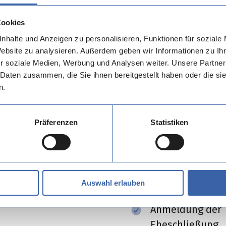
den Bürger:innen gl
Cookies
Ermöglichen Sie Ihr
nhalte und Anzeigen zu personalisieren, Funktionen für soziale
Recherche und Rese
Website zu analysieren. Außerdem geben wir Informationen zu I
Anliegen im Stande
r soziale Medien, Werbung und Analysen weiter. Unsere Partner
 Daten zusammen, die Sie ihnen bereitgestellt haben oder die s
Behalten Sie dabei d
n.
Termine die zur Aus
umfangreicher Regel
Präferenzen
Statistiken
auch wirklich zur V
TKO verwaltet zusät
Trautermine
Auswahl erlauben
Anmeldung der
Eheschließung